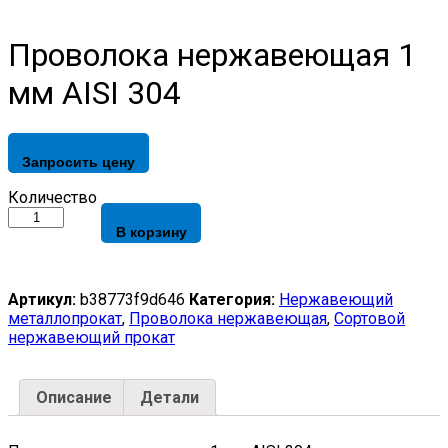
Проволока нержавеющая 1
мм AISI 304
Запросить цену
Проволока
Количество
нержавеющая
В корзину
1
мм
AISI
304
Артикул:
b38773f9d646
Категория:
Нержавеющий
quantity
металлопрокат
,
Проволока нержавеющая
,
Сортовой
нержавеющий прокат
Описание
Детали