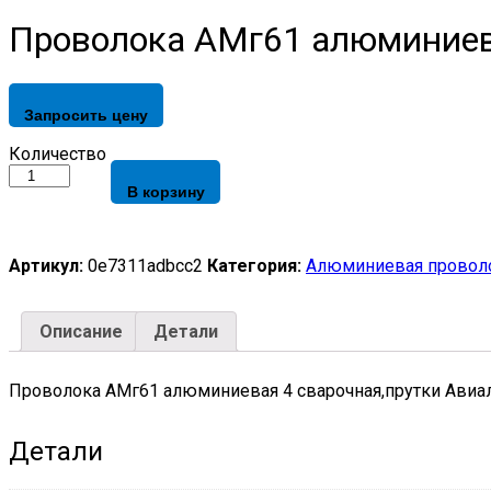
Проволока АМг61 алюминиева
Запросить цену
Проволока
Количество
АМг61
В корзину
алюминиевая
4
сварочная,прутки
Авиаль ГОСТ
Артикул:
0e7311adbcc2
Категория:
Алюминиевая провол
7871-
75
quantity
Описание
Детали
Проволока АМг61 алюминиевая 4 сварочная,прутки Авиа
Детали