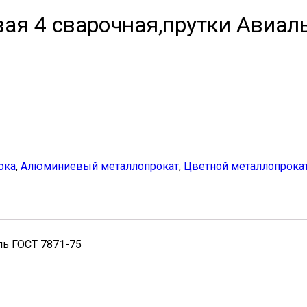
я 4 сварочная,прутки Авиал
ока
,
Алюминиевый металлопрокат
,
Цветной металлопрока
ль ГОСТ 7871-75