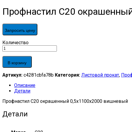
Профнастил С20 окрашенный
Запросить цену
Профнастил
Количество
С20
окрашенный
0,5x1100x2000
В корзину
вишневый
quantity
Артикул:
c4281cbfa78b
Категория:
Листовой прокат
,
Проф
Описание
Детали
Профнастил С20 окрашенный 0,5x1100x2000 вишневый
Детали