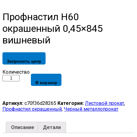
Профнастил Н60
окрашенный 0,45×845
вишневый
Запросить цену
Профнастил
Количество
Н60
В корзину
окрашенный
0,45x845
вишневый
quantity
Артикул:
c70f36d28265
Категория:
Листовой прокат
,
Профнастил окрашенный
,
Черный металлопрокат
Описание
Детали