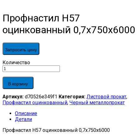
Профнастил Н57
оцинкованный 0,7x750x6000
Запросить цену
Профнастил
Количество
Н57
оцинкованный
0,7x750x6000
В корзину
quantity
Артикул:
d70526e349f1
Категория:
Листовой прокат
,
Профнастил оцинкованный
,
Черный металлопрокат
Описание
Детали
Профнастил Н57 оцинкованный 0,7x750x6000