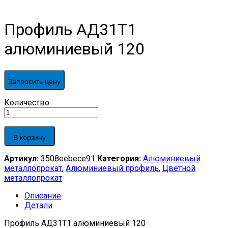
Профиль АД31Т1
алюминиевый 120
Запросить цену
Профиль
Количество
АД31Т1
алюминиевый
120
В корзину
quantity
Артикул:
3508eebece91
Категория:
Алюминиевый
металлопрокат
,
Алюминиевый профиль
,
Цветной
металлопрокат
Описание
Детали
Профиль АД31Т1 алюминиевый 120