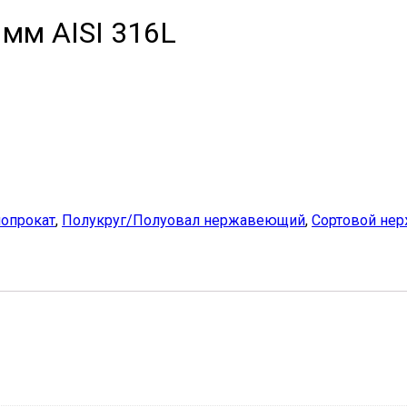
мм AISI 316L
опрокат
,
Полукруг/Полуовал нержавеющий
,
Сортовой не