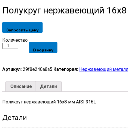
Полукруг нержавеющий 16х8 
Запросить цену
Полукруг
Количество
нержавеющий
В корзину
16х8
мм
AISI
316L
Артикул:
29f8e240a8a5
Категория:
Нержавеющий металл
quantity
Описание
Детали
Полукруг нержавеющий 16х8 мм AISI 316L
Детали