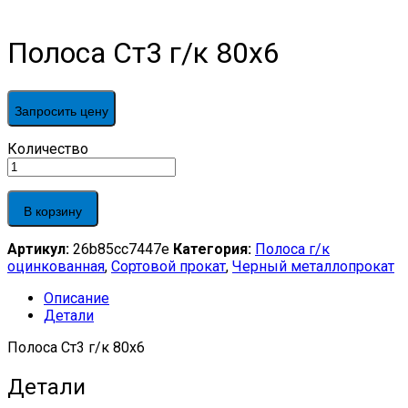
Полоса Ст3 г/к 80х6
Запросить цену
Полоса
Количество
Ст3
г/
к
В корзину
80х6
quantity
Артикул:
26b85cc7447e
Категория:
Полоса г/к
оцинкованная
,
Сортовой прокат
,
Черный металлопрокат
Описание
Детали
Полоса Ст3 г/к 80х6
Детали