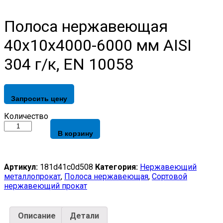
Полоса нержавеющая
40х10х4000-6000 мм AISI
304 г/к, EN 10058
Запросить цену
Полоса
Количество
нержавеющая
В корзину
40х10х4000-
6000
мм
AISI
Артикул:
181d41c0d508
Категория:
Нержавеющий
304
металлопрокат
,
Полоса нержавеющая
,
Сортовой
г/
нержавеющий прокат
к,
EN
10058
Описание
Детали
quantity