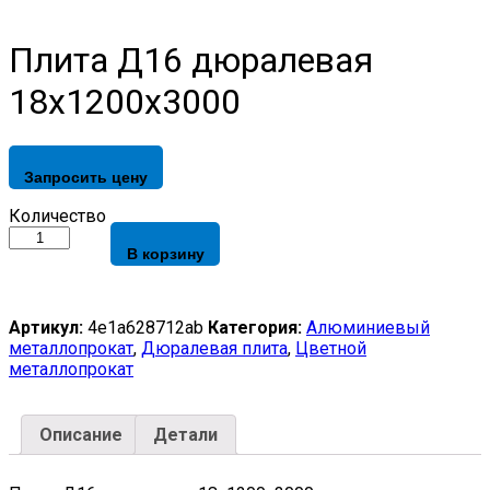
Плита Д16 дюралевая
18x1200x3000
Запросить цену
Плита
Количество
Д16
В корзину
дюралевая
18x1200x3000
quantity
Артикул:
4e1a628712ab
Категория:
Алюминиевый
металлопрокат
,
Дюралевая плита
,
Цветной
металлопрокат
Описание
Детали