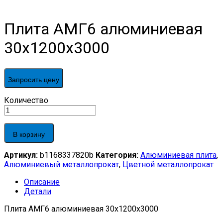
Плита АМГ6 алюминиевая
30x1200x3000
Запросить цену
Плита
Количество
АМГ6
алюминиевая
30x1200x3000
В корзину
quantity
Артикул:
b1168337820b
Категория:
Алюминиевая плита
,
Алюминиевый металлопрокат
,
Цветной металлопрокат
Описание
Детали
Плита АМГ6 алюминиевая 30x1200x3000