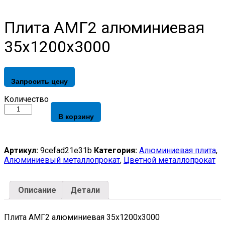
Плита АМГ2 алюминиевая
35x1200x3000
Запросить цену
Плита
Количество
АМГ2
В корзину
алюминиевая
35x1200x3000
quantity
Артикул:
9cefad21e31b
Категория:
Алюминиевая плита
,
Алюминиевый металлопрокат
,
Цветной металлопрокат
Описание
Детали
Плита АМГ2 алюминиевая 35x1200x3000