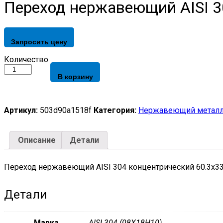
Переход нержавеющий AISI 3
Запросить цену
Переход
Количество
нержавеющий
В корзину
AISI
304
концентрический
60.3х33.7х3
Артикул:
503d90a1518f
Категория:
Нержавеющий металл
quantity
Описание
Детали
Переход нержавеющий AISI 304 концентрический 60.3х33
Детали
Марка
AISI 304 (08Х18Н10)