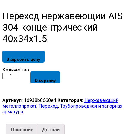
Переход нержавеющий AISI
304 концентрический
40х34х1.5
Запросить цену
Переход
Количество
нержавеющий
В корзину
AISI
304
концентрический
40х34х1.5
Артикул:
1d938b8660e4
Категория:
Нержавеющий
quantity
металлопрокат
,
Переход
,
Трубопроводная и запорная
арматура
Описание
Детали