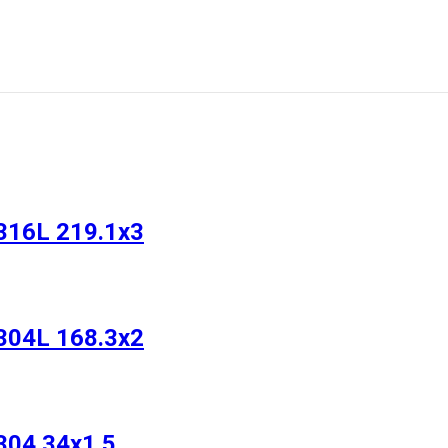
316L 219.1х3
304L 168.3х2
304 34х1.5