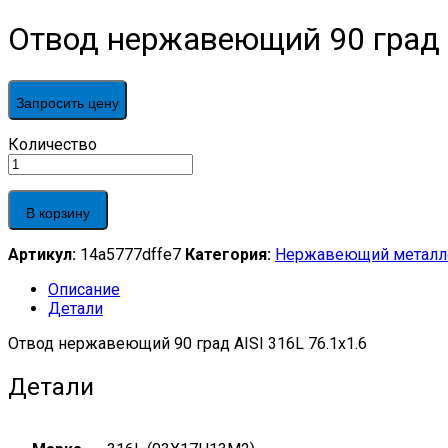
Отвод нержавеющий 90 град A
Запросить цену
Отвод
Количество
нержавеющий
90
град
В корзину
AISI
316L
Артикул:
14a5777dffe7
Категория:
Нержавеющий металл
76.1х1.6
quantity
Описание
Детали
Отвод нержавеющий 90 град AISI 316L 76.1х1.6
Детали