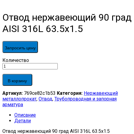
Отвод нержавеющий 90 град
AISI 316L 63.5х1.5
Запросить цену
Отвод
Количество
нержавеющий
90
град
В корзину
AISI
316L
Артикул:
769ce82c1b53
Категория:
Нержавеющий
63.5х1.5
металлопрокат
,
Отвод
,
Трубопроводная и запорная
quantity
арматура
Описание
Детали
Отвод нержавеющий 90 град AISI 316L 63.5х1.5