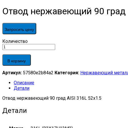
Отвод нержавеющий 90 град A
Запросить цену
Отвод
Количество
нержавеющий
90
град
В корзину
AISI
316L
Артикул:
57580e2b84a2
Категория:
Нержавеющий метал
52х1.5
quantity
Описание
Детали
Отвод нержавеющий 90 град AISI 316L 52х1.5
Детали