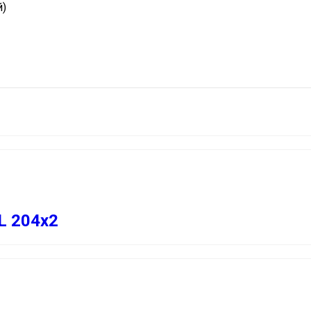
й)
L 204х2