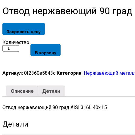
Отвод нержавеющий 90 град A
Запросить цену
Отвод
Количество
нержавеющий
В корзину
90
град
AISI
316L
Артикул:
0f2360e5843c
Категория:
Нержавеющий металл
40х1.5
quantity
Описание
Детали
Отвод нержавеющий 90 град AISI 316L 40х1.5
Детали