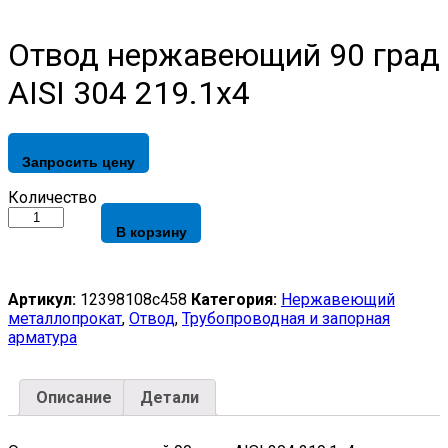
Отвод нержавеющий 90 град
AISI 304 219.1х4
Запросить цену
Отвод
Количество
нержавеющий
В корзину
90
град
AISI
304
Артикул:
12398108c458
Категория:
Нержавеющий
219.1х4
металлопрокат
,
Отвод
,
Трубопроводная и запорная
quantity
арматура
Описание
Детали