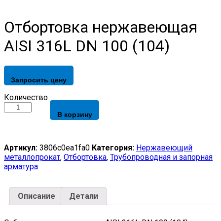
Отбортовка нержавеющая
AISI 316L DN 100 (104)
Запросить цену
Отбортовка
Количество
нержавеющая
В корзину
AISI
316L
DN
100
Артикул:
3806c0ea1fa0
Категория:
Нержавеющий
(104)
металлопрокат
,
Отбортовка
,
Трубопроводная и запорная
quantity
арматура
Описание
Детали