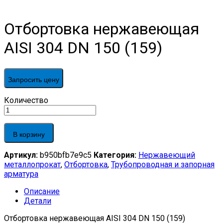
Отбортовка нержавеющая
AISI 304 DN 150 (159)
Запросить цену
Отбортовка
Количество
нержавеющая
AISI
304
В корзину
DN
150
Артикул:
b950bfb7e9c5
Категория:
Нержавеющий
(159)
металлопрокат
,
Отбортовка
,
Трубопроводная и запорная
quantity
арматура
Описание
Детали
Отбортовка нержавеющая AISI 304 DN 150 (159)