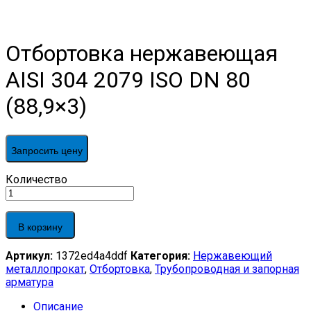
Отбортовка нержавеющая
AISI 304 2079 ISO DN 80
(88,9×3)
Запросить цену
Отбортовка
Количество
нержавеющая
AISI
304
В корзину
2079
ISO
Артикул:
1372ed4a4ddf
Категория:
Нержавеющий
DN
металлопрокат
,
Отбортовка
,
Трубопроводная и запорная
80
арматура
(88,9x3)
quantity
Описание