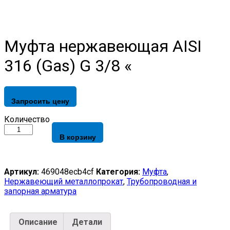
Муфта нержавеющая AISI
316 (Gas) G 3/8 «
Запросить цену
Муфта
Количество
нержавеющая
В корзину
AISI
316
(Gas)
G
Артикул:
469048ecb4cf
Категория:
Муфта
,
3/8
Нержавеющий металлопрокат
,
Трубопроводная и
"
запорная арматура
quantity
Описание
Детали