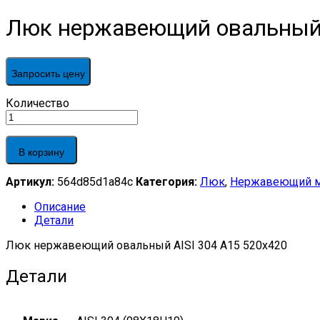
Люк нержавеющий овальный 
Запросить цену
Люк
Количество
нержавеющий
овальный
AISI
В корзину
304
A15
Артикул:
564d85d1a84c
Категория:
Люк
,
Нержавеющий м
520х420
quantity
Описание
Детали
Люк нержавеющий овальный AISI 304 A15 520х420
Детали