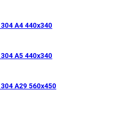
304 А4 440х340
304 A5 440х340
304 A29 560х450