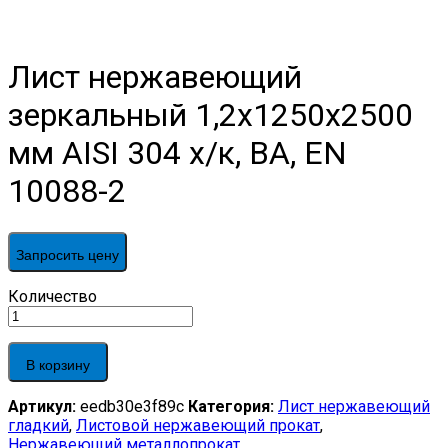
Лист нержавеющий
зеркальный 1,2х1250х2500
мм AISI 304 х/к, BA, EN
10088-2
Запросить цену
Лист
Количество
нержавеющий
зеркальный
1,2х1250х2500
В корзину
мм
AISI
Артикул:
eedb30e3f89c
Категория:
Лист нержавеющий
304
гладкий
,
Листовой нержавеющий прокат
,
х/
Нержавеющий металлопрокат
к,