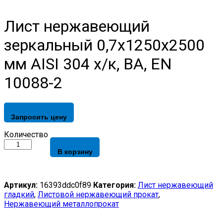
Лист нержавеющий
зеркальный 0,7х1250х2500
мм AISI 304 х/к, BA, EN
10088-2
Запросить цену
Лист
Количество
нержавеющий
В корзину
зеркальный
0,7х1250х2500
мм
AISI
Артикул:
16393ddc0f89
Категория:
Лист нержавеющий
304
гладкий
,
Листовой нержавеющий прокат
,
х/
Нержавеющий металлопрокат
к,
BA,