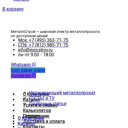
В корзину
МеталлСтрой — широкий спектр металлопроката
по доступным ценам!
Мск: +7 (495) 363-71-75
СПб: +7 (812) 985-71-75
info@inoxstroy.ru
пн-пт 9:00 - 18:00
Whatsapp
Icon-paper-plane
Instagram
Нержавеющий металлопрокат
О Компании
ГОСТЫ и ТУ
Каталог
Полезные статьи
Услуги и сервис
Калькулятор
Справочник
Галерея
О Компании
Доставка и оплата
Каталог
Контакты