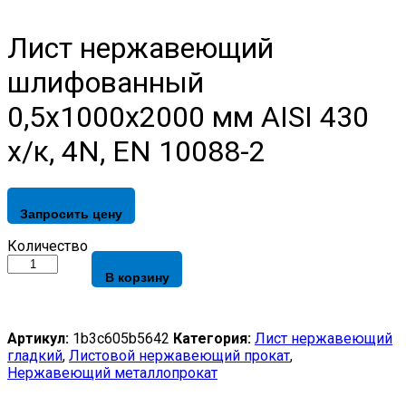
Лист нержавеющий
шлифованный
0,5х1000х2000 мм AISI 430
х/к, 4N, EN 10088-2
Запросить цену
Лист
Количество
нержавеющий
В корзину
шлифованный
0,5х1000х2000
мм
AISI
Артикул:
1b3c605b5642
Категория:
Лист нержавеющий
430
гладкий
,
Листовой нержавеющий прокат
,
х/
Нержавеющий металлопрокат
к,
4N,