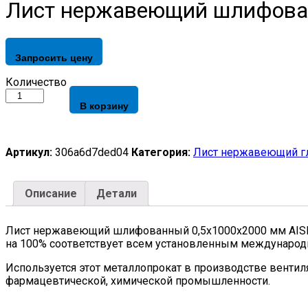
Лист нержавеющий шлифованн
Запросить цену
Лист
Количество
нержавеющий
В корзину
шлифованный
0,5х1000х2000
мм
AISI
Артикул:
306a6d7ded04
Категория:
Лист нержавеющий г
304
х/
к,
Описание
Детали
4N,
EN
10088-
Лист нержавеющий шлифованный 0,5х1000х2000 мм AISI 30
2
на 100% соответствует всем установленным международ
quantity
Используется этот металлопрокат в производстве вентил
фармацевтической, химической промышленности.