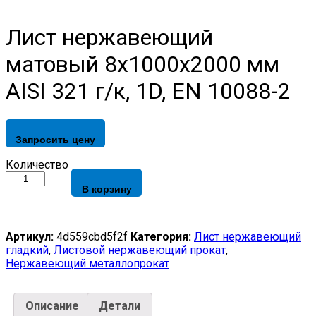
Лист нержавеющий
матовый 8х1000х2000 мм
AISI 321 г/к, 1D, EN 10088-2
Запросить цену
Лист
Количество
нержавеющий
В корзину
матовый
8х1000х2000
мм
AISI
Артикул:
4d559cbd5f2f
Категория:
Лист нержавеющий
321
гладкий
,
Листовой нержавеющий прокат
,
г/
Нержавеющий металлопрокат
к,
1D,
EN
Описание
Детали
10088-