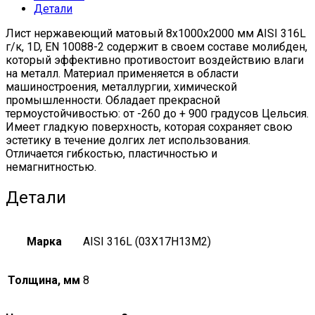
Детали
10088-
2
Лист нержавеющий матовый 8х1000х2000 мм AISI 316L
quantity
г/к, 1D, EN 10088-2 содержит в своем составе молибден,
который эффективно противостоит воздействию влаги
на металл. Материал применяется в области
машиностроения, металлургии, химической
промышленности. Обладает прекрасной
термоустойчивостью: от -260 до + 900 градусов Цельсия.
Имеет гладкую поверхность, которая сохраняет свою
эстетику в течение долгих лет использования.
Отличается гибкостью, пластичностью и
немагнитностью.
Детали
Марка
AISI 316L (03Х17Н13М2)
Толщина, мм
8