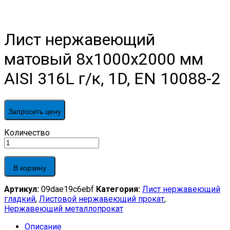
Лист нержавеющий
матовый 8х1000х2000 мм
AISI 316L г/к, 1D, EN 10088-2
Запросить цену
Лист
Количество
нержавеющий
матовый
8х1000х2000
В корзину
мм
AISI
Артикул:
09dae19c6ebf
Категория:
Лист нержавеющий
316L
гладкий
,
Листовой нержавеющий прокат
,
г/
Нержавеющий металлопрокат
к,
1D,
Описание
EN