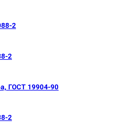
088-2
88-2
а, ГОСТ 19904-90
88-2