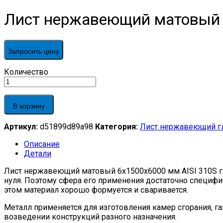
Лист нержавеющий матовый 6х
Запросить цену
Лист
Количество
нержавеющий
матовый
6х1500х6000
В корзину
мм
AISI
Артикул:
d51899d89a98
Категория:
Лист нержавеющий г
310S
г/
Описание
к,
Детали
1D,
EN
Лист нержавеющий матовый 6х1500х6000 мм AISI 310S г/
10088-
нуля. Поэтому сфера его применения достаточно специф
2
этом материал хорошо формуется и сваривается.
quantity
Металл применяется для изготовления камер сгорания, 
возведении конструкций разного назначения.