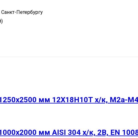
 Санкт-Петербургу
й)
250х2500 мм 12Х18Н10Т х/к, М2а-М4
00х2000 мм AISI 304 х/к, 2B, EN 100