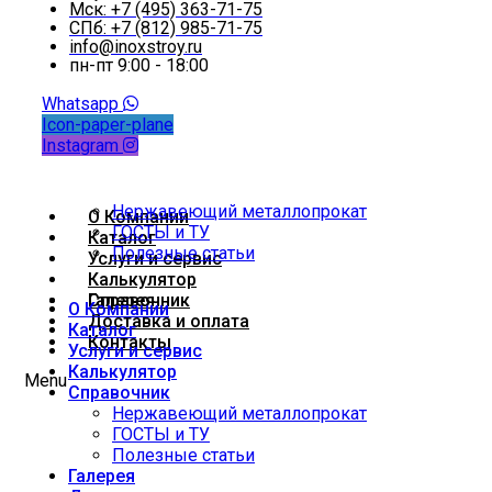
Мск: +7 (495) 363-71-75
СПб: +7 (812) 985-71-75
info@inoxstroy.ru
пн-пт 9:00 - 18:00
Whatsapp
Icon-paper-plane
Instagram
Нержавеющий металлопрокат
О Компании
ГОСТЫ и ТУ
Каталог
Полезные статьи
Услуги и сервис
Калькулятор
Справочник
Галерея
О Компании
Доставка и оплата
Каталог
Контакты
Услуги и сервис
Калькулятор
Menu
Справочник
Нержавеющий металлопрокат
ГОСТЫ и ТУ
Полезные статьи
Галерея