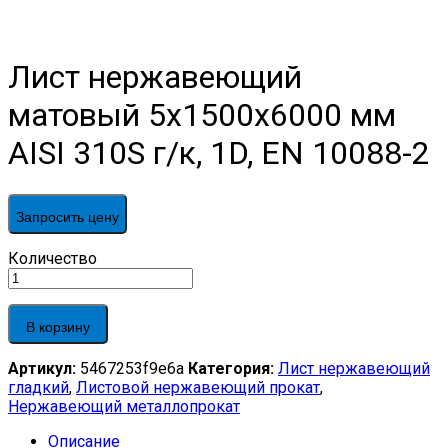
Лист нержавеющий
матовый 5х1500х6000 мм
AISI 310S г/к, 1D, EN 10088-2
Запросить цену
Лист
Количество
нержавеющий
матовый
5х1500х6000
В корзину
мм
AISI
Артикул:
5467253f9e6a
Категория:
Лист нержавеющий
310S
гладкий
,
Листовой нержавеющий прокат
,
г/
Нержавеющий металлопрокат
к,
1D,
Описание
EN