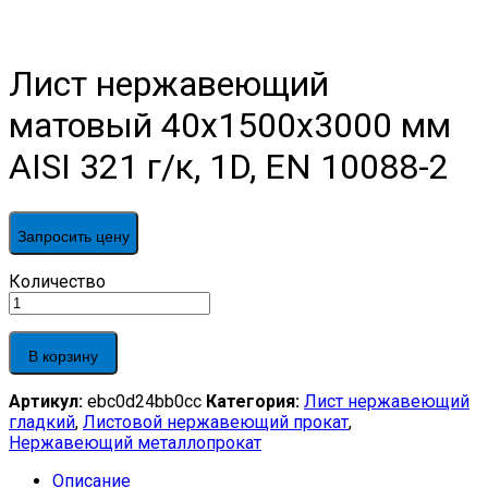
Лист нержавеющий
матовый 40х1500х3000 мм
AISI 321 г/к, 1D, EN 10088-2
Запросить цену
Лист
Количество
нержавеющий
матовый
40х1500х3000
В корзину
мм
AISI
Артикул:
ebc0d24bb0cc
Категория:
Лист нержавеющий
321
гладкий
,
Листовой нержавеющий прокат
,
г/
Нержавеющий металлопрокат
к,
1D,
Описание
EN