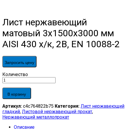
Лист нержавеющий
матовый 3х1500х3000 мм
AISI 430 х/к, 2B, EN 10088-2
Запросить цену
Лист
Количество
нержавеющий
матовый
3х1500х3000
В корзину
мм
AISI
Артикул:
c4c764822b75
Категория:
Лист нержавеющий
430
гладкий
,
Листовой нержавеющий прокат
,
х/
Нержавеющий металлопрокат
к,
2B,
Описание
EN