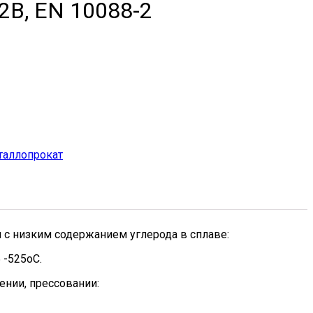
2B, EN 10088-2
аллопрокат
 с низким содержанием углерода в сплаве:
 -525oC.
ении, прессовании: