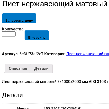
Лист нержавеющий матовый 3
Запросить цену
Лист
Количество
нержавеющий
В корзину
матовый
3х1000х2000
мм
AISI
Артикул:
6e3ff73ef2c7
Категория:
Лист нержавеющий гл
310S
г/
к
Описание
Детали
quantity
Лист нержавеющий матовый 3х1000х2000 мм AISI 310S г
Детали
Марка
AISI 310S (20X23H18)