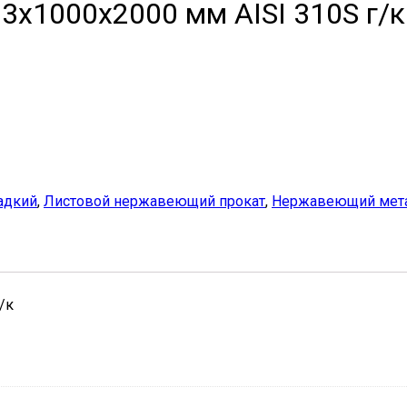
х1000х2000 мм AISI 310S г/к
адкий
,
Листовой нержавеющий прокат
,
Нержавеющий мета
/к