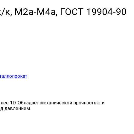
к, М2а-М4а, ГОСТ 19904-90
аллопрокат
лее 1D. Обладает механической прочностью и
од давлением.