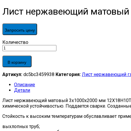
Лист нержавеющий матовый 
Запросить цену
Лист
Количество
нержавеющий
матовый
3х1000х2000
В корзину
мм
12Х18Н10Т
Артикул:
dc5bc3459938
Категория:
Лист нержавеющий г
х/
к,
Описание
М2а-
Детали
М4а,
ГОСТ
Лист нержавеющий матовый 3х1000х2000 мм 12Х18Н10Т х/
19904-
химической устойчивостью. Поддается сварке. Созданные
90
quantity
Стойкость к высоким температурам обуславливает приме
выхлопных труб;