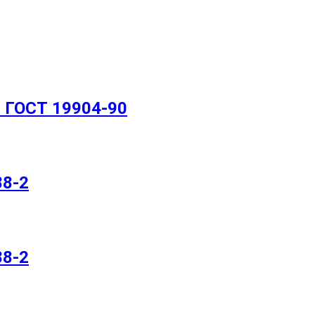
 ГОСТ 19904-90
88-2
88-2