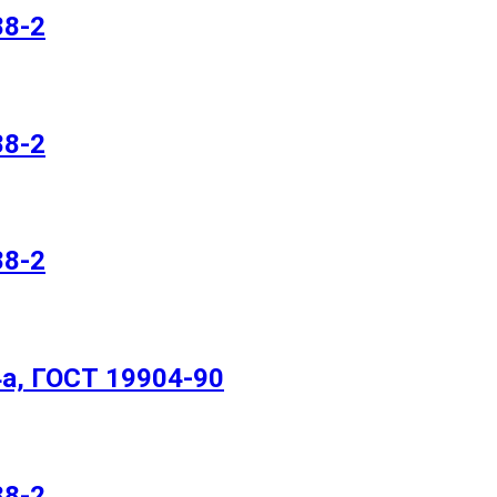
88-2
88-2
88-2
а, ГОСТ 19904-90
88-2