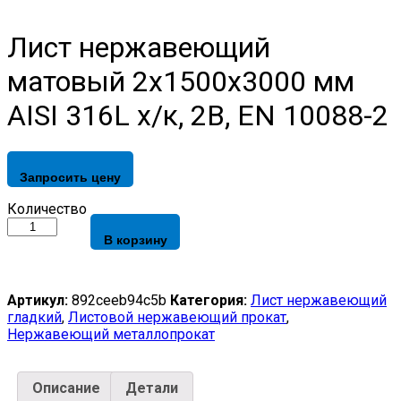
Лист нержавеющий
матовый 2х1500х3000 мм
AISI 316L х/к, 2B, EN 10088-2
Запросить цену
Лист
Количество
нержавеющий
В корзину
матовый
2х1500х3000
мм
AISI
Артикул:
892ceeb94c5b
Категория:
Лист нержавеющий
316L
гладкий
,
Листовой нержавеющий прокат
,
х/
Нержавеющий металлопрокат
к,
2B,
EN
Описание
Детали
10088-