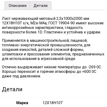
ГОСТ
Описание
Детали
19904-
90
quantity
Лист нержавеющий матовый 2,5х1000х2000 мм
12Х18Н10Т х/к, М2а-М4а, ГОСТ 19904-90 имеет высокие
антикоррозийные характеристики, гладкость
поверхности более 1D. Пластичен и устойчив к ударам.
Применяется в машиностроительной, пищевой,
топливно-энергетической промышленности, для
создания емкостей, деталей сложной формы,
штамповки и прессования элементов, предназначенных
для использования в агрессивной среде.
Отлично выдерживает низкие температуры до -269 0С.
Хорошо переносит и горячие атмосферы до +600 0С
даже под давлением.
Детали
Марка
12Х18Н10Т