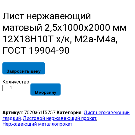
Лист нержавеющий
матовый 2,5х1000х2000 мм
12Х18Н10Т х/к, М2а-М4а,
ГОСТ 19904-90
Запросить цену
Лист
Количество
нержавеющий
В корзину
матовый
2,5х1000х2000
мм
12Х18Н10Т
Артикул:
7020a61f5757
Категория:
Лист нержавеющий
х/
гладкий
,
Листовой нержавеющий прокат
,
к,
Нержавеющий металлопрокат
М2а-
М4а,