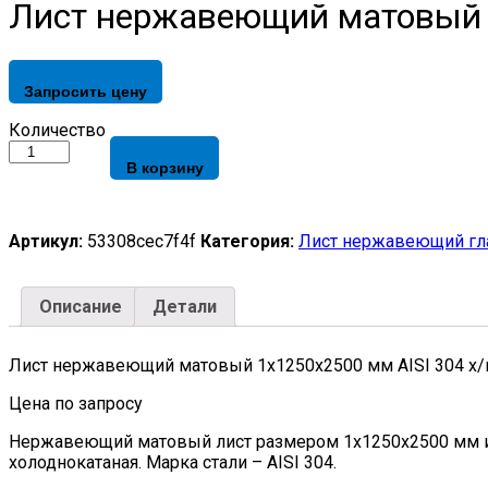
Лист нержавеющий матовый 1х
Запросить цену
Лист
Количество
нержавеющий
В корзину
матовый
1х1250х2500
мм
AISI
Артикул:
53308cec7f4f
Категория:
Лист нержавеющий гл
304
х/
к,
Описание
Детали
2B,
EN
10088-
Лист нержавеющий матовый 1х1250х2500 мм AISI 304 х/к,
2
quantity
Цена по запросу
Нержавеющий матовый лист размером 1x1250x2500 мм изг
холоднокатаная. Марка стали – AISI 304.