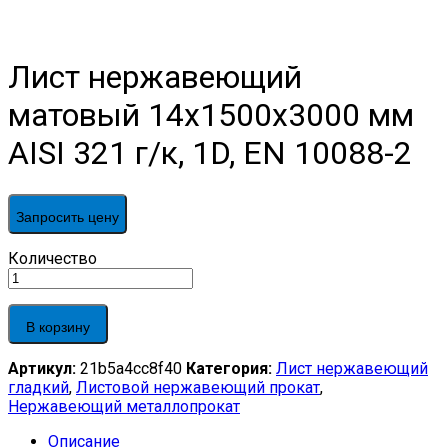
Лист нержавеющий
матовый 14х1500х3000 мм
AISI 321 г/к, 1D, EN 10088-2
Запросить цену
Лист
Количество
нержавеющий
матовый
14х1500х3000
В корзину
мм
AISI
Артикул:
21b5a4cc8f40
Категория:
Лист нержавеющий
321
гладкий
,
Листовой нержавеющий прокат
,
г/
Нержавеющий металлопрокат
к,
1D,
Описание
EN