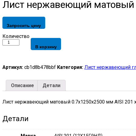
Лист нержавеющий матовый 0
Запросить цену
Лист
Количество
нержавеющий
В корзину
матовый
0,7х1250х2500
мм
AISI
Артикул:
cb1d8b478bbf
Категория:
Лист нержавеющий г
201
х/
к,
Описание
Детали
2B
quantity
Лист нержавеющий матовый 0.7х1250х2500 мм AISI 201 х
Детали
Марка
AISI 201 (12Х15Г9НД)