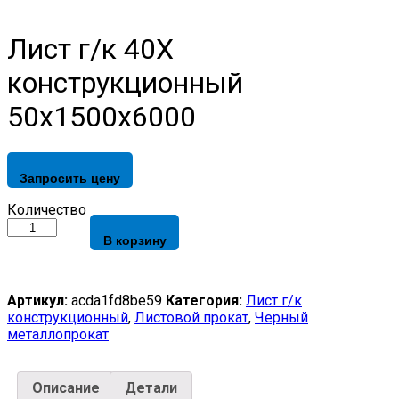
Лист г/к 40Х
конструкционный
50х1500х6000
Запросить цену
Лист
Количество
г/
В корзину
к
40Х
конструкционный
50х1500х6000
Артикул:
acda1fd8be59
Категория:
Лист г/к
quantity
конструкционный
,
Листовой прокат
,
Черный
металлопрокат
Описание
Детали