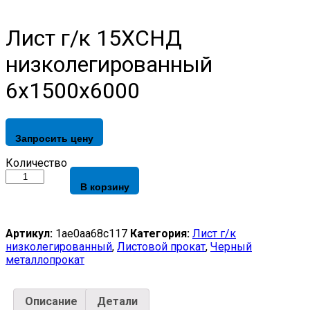
Лист г/к 15ХСНД
низколегированный
6х1500х6000
Запросить цену
Лист
Количество
г/
В корзину
к
15ХСНД
низколегированный
6х1500х6000
Артикул:
1ae0aa68c117
Категория:
Лист г/к
quantity
низколегированный
,
Листовой прокат
,
Черный
металлопрокат
Описание
Детали