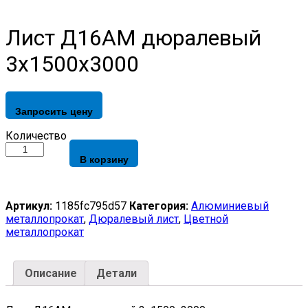
Лист Д16АМ дюралевый
3х1500х3000
Запросить цену
Лист
Количество
Д16АМ
В корзину
дюралевый
3х1500х3000
quantity
Артикул:
1185fc795d57
Категория:
Алюминиевый
металлопрокат
,
Дюралевый лист
,
Цветной
металлопрокат
Описание
Детали