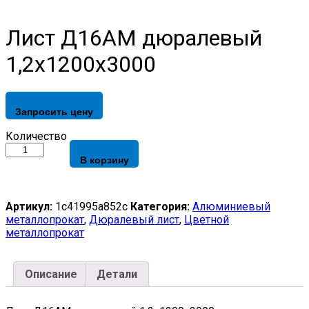
Лист Д16АМ дюралевый
1,2х1200х3000
Запросить цену
Лист
Количество
Д16АМ
В корзину
дюралевый
1,2х1200х3000
quantity
Артикул:
1c41995a852c
Категория:
Алюминиевый
металлопрокат
,
Дюралевый лист
,
Цветной
металлопрокат
Описание
Детали