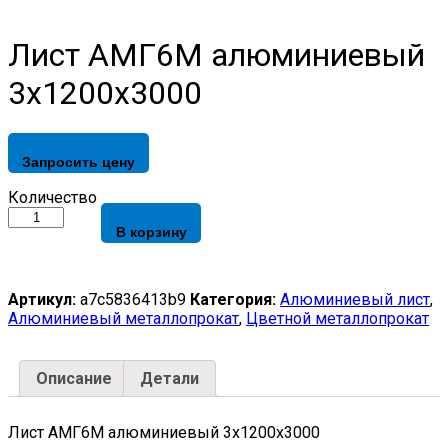
Лист АМГ6М алюминиевый
3х1200х3000
Запросить цену
Лист
Количество
АМГ6М
В корзину
алюминиевый
3х1200х3000
quantity
Артикул:
a7c5836413b9
Категория:
Алюминиевый лист
,
Алюминиевый металлопрокат
,
Цветной металлопрокат
Описание
Детали
Лист АМГ6М алюминиевый 3х1200х3000