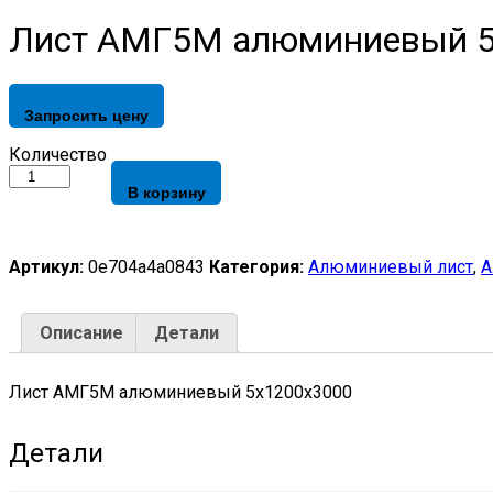
Лист АМГ5М алюминиевый 5
Запросить цену
Лист
Количество
АМГ5М
В корзину
алюминиевый
5х1200х3000
quantity
Артикул:
0e704a4a0843
Категория:
Алюминиевый лист
,
А
Описание
Детали
Лист АМГ5М алюминиевый 5х1200х3000
Детали