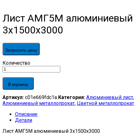
Лист АМГ5М алюминиевый
3х1500х3000
Запросить цену
Лист
Количество
АМГ5М
алюминиевый
3х1500х3000
В корзину
quantity
Артикул:
c01e669fdc1a
Категория:
Алюминиевый лист
,
Алюминиевый металлопрокат
,
Цветной металлопрокат
Описание
Детали
Лист АМГ5М алюминиевый 3х1500х3000